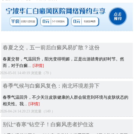
春夏之交，五一前后白癜风易扩散？这份
春夏交替，气温回升，阳光变得明媚，正是出游踏青的好时节。然
而，对于白癜...
[详情]
2026-05-01 14:49:19 浏览量（79 ）
春季气候与白癜风复色：南北环境差异下
春季气温回升，不少关注皮肤健康的人群会留意到环境与皮肤状态的
相关性。我...
[详情]
2026-04-24 14:20:23 浏览量（149 ）
别让“春寒”钻空子！白癜风患者护住这