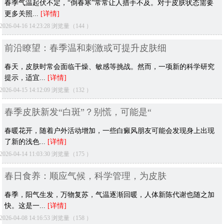
春季气温起伏不定，“倒春寒”常常让人措手不及。对于皮肤状态需要
更多关照...
[详情]
2026-04-16 14:23:28 浏览量（144 ）
前沿瞭望：春季温和刺激或可提升皮肤细
春天，皮肤时常会面临干燥、敏感等挑战。然而，一项新的科学研究
提示，适宜...
[详情]
2026-04-15 14:12:09 浏览量（132 ）
春季皮肤新发“白斑”？别慌，可能是“
春暖花开，随着户外活动增加，一些白癜风朋友可能会发现身上出现
了新的浅色...
[详情]
2026-04-14 11:03:30 浏览量（175 ）
春日食养：顺应气候，科学管理，为皮肤
春季，阳气生发，万物复苏，气温逐渐回暖，人体新陈代谢也随之加
快。这是一...
[详情]
2026-04-08 14:16:53 浏览量（158 ）