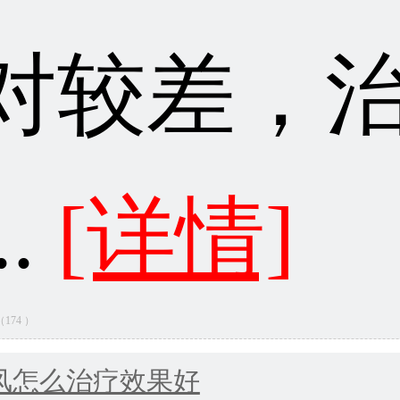
对较差，
..
[详情]
量（174 ）
风怎么治疗效果好