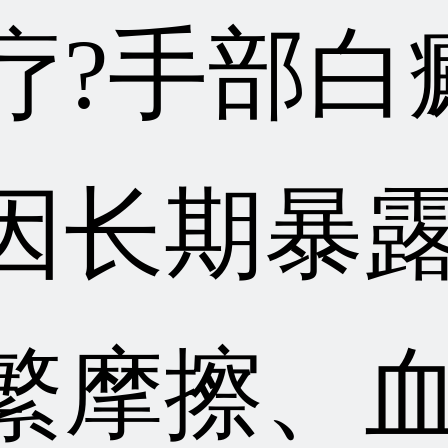
疗?手部白
因长期暴
繁摩擦、