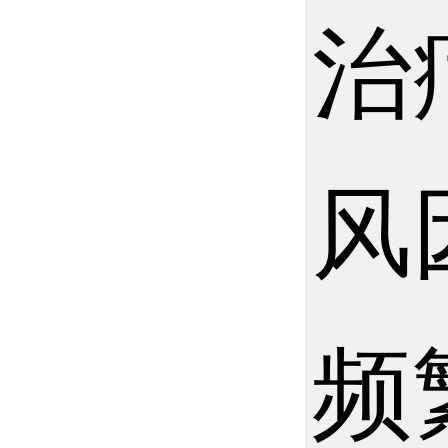
治
风
频