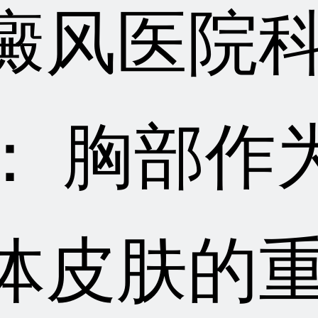
癜风医院
： 胸部作
体皮肤的