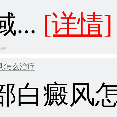
...
[详情]
量（167 ）
风怎么治疗
部白癜风