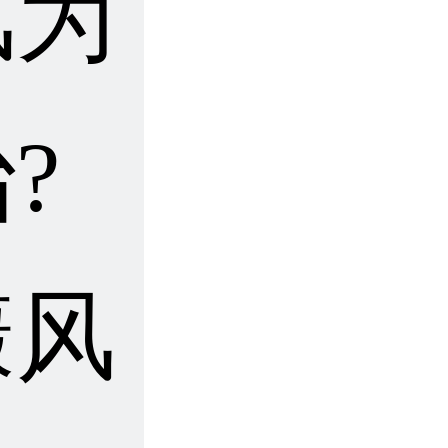
风为
?
癜风