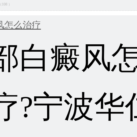
量（108 ）
风怎么治疗
部白癜风
疗?宁波华