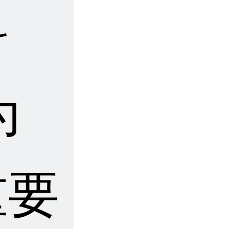
科
为
重要