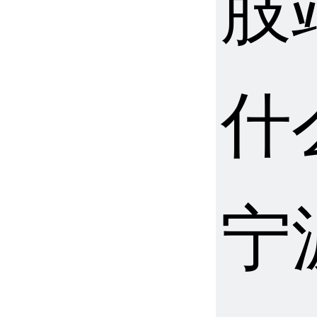
肢
什
宁