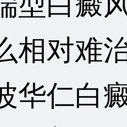
端型白癜
么相对难治
波华仁白