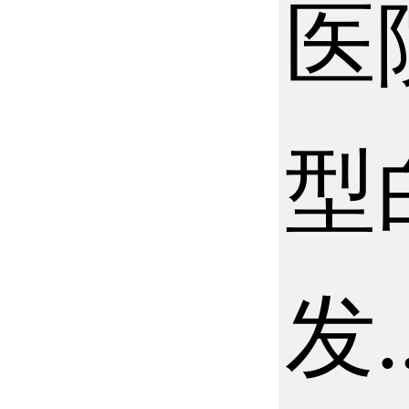
医
型
发.