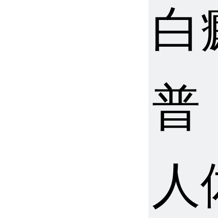
白
普
人