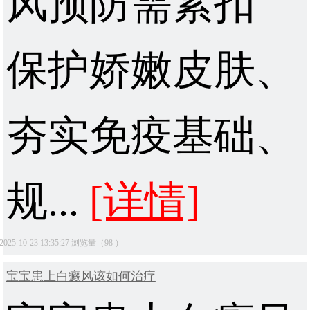
风预防需紧扣
保护娇嫩皮肤、
夯实免疫基础、
规...
[详情]
2025-10-23 13:35:27 浏览量（98 ）
宝宝患上白癜风该如何治疗