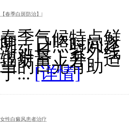
【春季白斑防治】|
春季气候特点鲜
明，日照时间逐
渐延长，紫外线
辐射量上升。适
当的日光有助
于...
[详情]
女性白癜风患者治疗