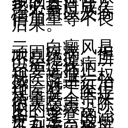
多的盲目性，
势必会造成久
治不愈以及病
情加重等不良
后果。
二、白癜风是
顽固疾病，但
不是绝症，所
以治疗疾病一
定要选择正
规、专业、权
威医院进行治
疗，对于不正
规医院，医疗
质量差会带来
很大隐患，陈
旧的诊疗设
备，老套的治
疗方法，这些
不利于白癜风