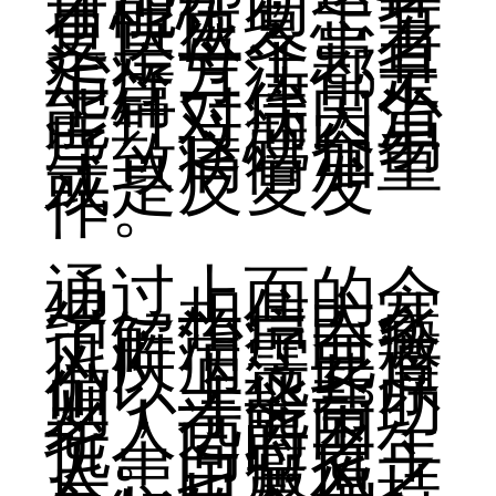
才能帮助患者
更快恢复。若
是是每个患者
治疗方法都是
千篇一律，不
能针对病因治
疗，这就容易
导致病情加重
或是反复发
作。
通过上面的介
绍，相信大家
了解治疗白癜
风疾病需要遵
循以上这些原
则，才能帮助
老人远离困
扰。同时老年
人患白癜风之