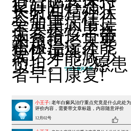
后，也要保持
良好的心态，
长时间精神状
态不佳，往往
会加重病情，
不要担心患疾
病会给孩子带
来负担，只要
积极治疗才能
更快远离疾
病，才能减少
负担。
愿患
者早日康复!
宁波白癜风医院
小王子
: 老年白癜风治疗重点究竟是什么
此处为
评价内容，需要带文章标题，内容随意评价
12月02号