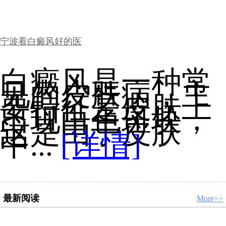
宁波看白癜风好的医
白癜风是一种常
见的皮肤病，主
要特征是皮肤上
出现白色斑块，
这是由于皮肤
中...
[详情]
最新阅读
More>>