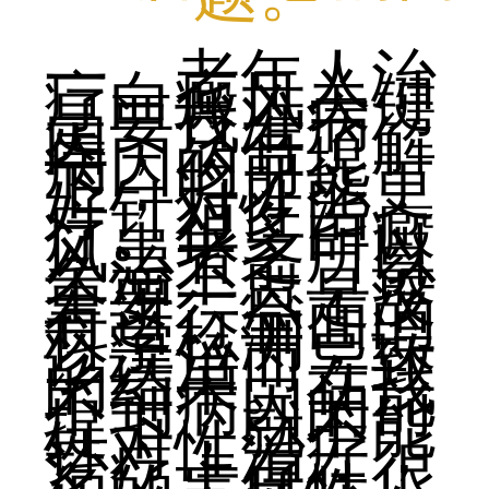
一、老年人治
疗白癜风关键
是要找准病
因，只有了解
病因的前提
下，将才能更
好针对性治
疗。很多白癜
风患者之所以
久治不愈，最
重要一点是没
有进行全面的
科学检测，误
诊误治而导致
的结果。在找
不到病因的前
提下，就不能
针对性治疗，
治疗上存在很