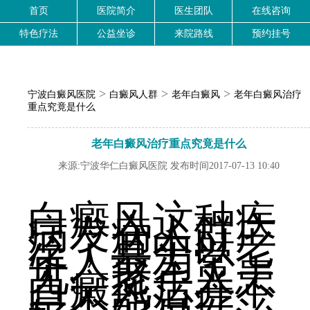
首页
医院简介
医生团队
在线咨询
特色疗法
公益坐诊
来院路线
预约挂号
>
>
>
宁波白癜风医院
白癜风人群
老年白癜风
老年白癜风治疗
重点究竟是什么
老年白癜风治疗重点究竟是什么
来源:宁波华仁白癜风医院 发布时间2017-07-13 10:40
白癜风这种疾
病发病人群广
泛，其中以老
年人最为常
见。老年人患
白癜风后并不
是不能治疗