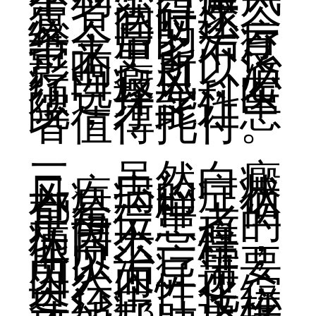
患者获得康
复，同时还会
给今后的治疗
带来更多不良
影响。所以治
疗白癜风，必
须选择专科医
院，才能让患
者值得托付。
三、虽然白癜
风疾病的症状
都是一样，但
是每位患者的
病因不一样，
体质不一样，
所以治疗需要
因人而异进，
进行个性化综
合治疗，这样