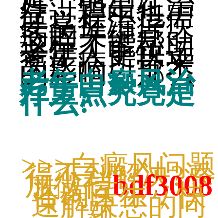
好，但是在治
疗过程中也需
要掌握治疗疾
病的关键点，
这样才能帮助
老年人更快远
离疾病所带来
的影响。那么
老年白癜风治
疗重点究竟是
什么?
>>>白癜风问题
得不到解决?添
加微信
bdf3008
咨询医生，快
速解决您的问
题。