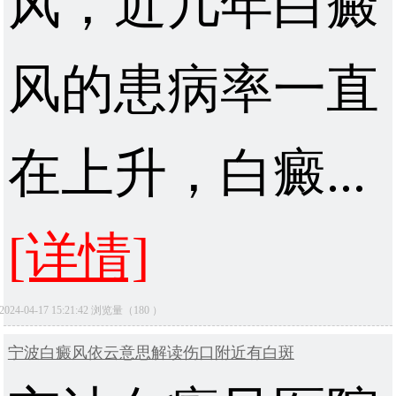
风，近几年白癜
风的患病率一直
在上升，白癜...
[详情]
2024-04-17 15:21:42 浏览量（180 ）
宁波白癜风依云意思解读伤口附近有白斑