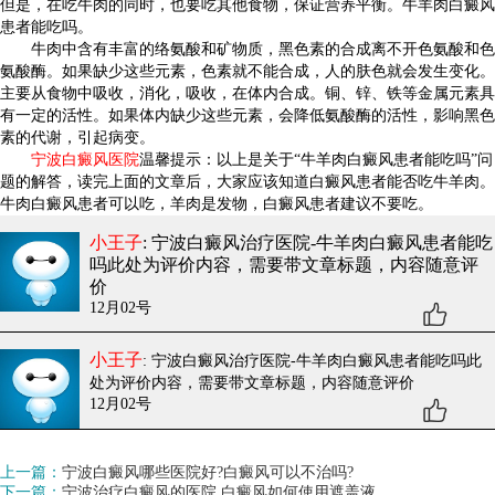
但是，在吃牛肉的同时，也要吃其他食物，保证营养平衡。牛羊肉白癜风
患者能吃吗。
牛肉中含有丰富的络氨酸和矿物质，黑色素的合成离不开色氨酸和色
氨酸酶。如果缺少这些元素，色素就不能合成，人的肤色就会发生变化。
主要从食物中吸收，消化，吸收，在体内合成。铜、锌、铁等金属元素具
有一定的活性。如果体内缺少这些元素，会降低氨酸酶的活性，影响黑色
素的代谢，引起病变。
宁波白癜风医院
温馨提示：以上是关于“牛羊肉白癜风患者能吃吗”问
题的解答，读完上面的文章后，大家应该知道白癜风患者能否吃牛羊肉。
牛肉白癜风患者可以吃，羊肉是发物，白癜风患者建议不要吃。
小王子
: 宁波白癜风治疗医院-牛羊肉白癜风患者能吃
吗
此处为评价内容，需要带文章标题，内容随意评
价
12月02号
小王子
: 宁波白癜风治疗医院-牛羊肉白癜风患者能吃吗
此
处为评价内容，需要带文章标题，内容随意评价
12月02号
上一篇：
宁波白癜风哪些医院好?白癜风可以不治吗?
下一篇：
宁波治疗白癜风的医院 白癜风如何使用遮盖液