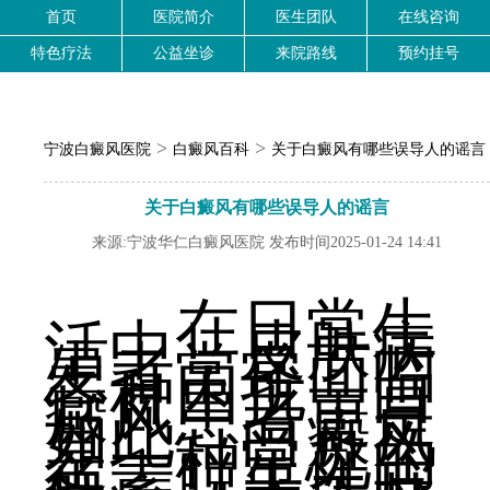
首页
医院简介
医生团队
在线咨询
特色疗法
公益坐诊
来院路线
预约挂号
>
>
宁波白癜风医院
白癜风百科
关于白癜风有哪些误导人的谣言
关于白癜风有哪些误导人的谣言
来源:宁波华仁白癜风医院 发布时间2025-01-24 14:41
在日常生
活中，皮肤病
患者常常面临
各种困扰，白
癜风患者更是
如此。白癜风
是一种常见的
色素脱失性皮