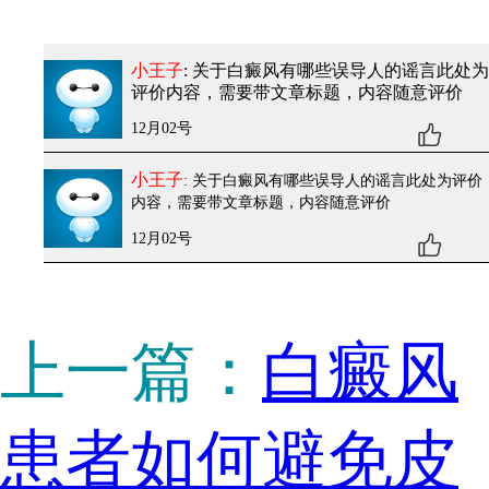
小王子
: 关于白癜风有哪些误导人的谣言
此处为
评价内容，需要带文章标题，内容随意评价
12月02号
小王子
: 关于白癜风有哪些误导人的谣言
此处为评价
内容，需要带文章标题，内容随意评价
12月02号
上一篇：
白癜风
患者如何避免皮