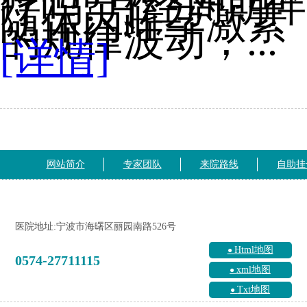
疗吗?月经周期伴
随体内雌孕激素
的规律波动，...
[详情]
网站简介
专家团队
来院路线
自助挂
医院地址:宁波市海曙区丽园南路526号
Html地图
0574-27711115
xml地图
Txt地图