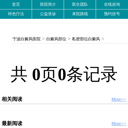
首页
医院简介
医生团队
在线咨询
特色疗法
公益坐诊
来院路线
预约挂号
>
>
>
宁波白癜风医院
白癜风部位
私密部位白癜风
共
0
页
0
条记录
相关阅读
More>>
最新阅读
More>>