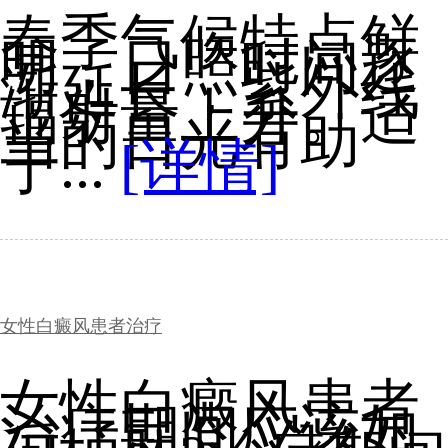
春季气候特点鲜
明，日照时间逐
渐延长，紫外线
辐射量上升。适
当的日光有助
于...
[详情]
女性白癜风患者治疗
女性白癜风患者
治疗期间应该如