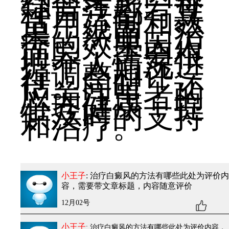
综合考虑。每
种方法都有其
适用范围和效
果。然而，治
疗的效果因人
而异，需要根
据个人情况进
行调整和评
估。同时，还
应关注患者的
心理健康，提
供及时的支持
和治疗。
小王子
: 治疗白癜风的方法有哪些
此处为评价内
容，需要带文章标题，内容随意评价
12月02号
小王子
: 治疗白癜风的方法有哪些
此处为评价内容，