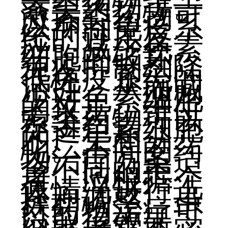
素类药物等。
激素类药物可
以抑制免疫系
统的过度反
应，减少色素
细胞的破坏。
免疫抑制剂降
低免疫系统的
活性，从而减
少对色素细胞
的攻击。维生
素类药物可以
促进色素细胞
的产生和分
化。不同的药
物治疗方案适
合不同的患
者，应根据个
体情况进行选
择和调整。虽
然药物治疗可
以取得效果，