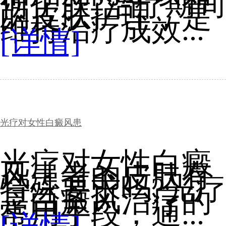
何护肤?治疗期间
的皮肤护理，是
维持治疗成效...
[详情]
光疗对女性白癜风患
光疗对女性白癜
风患者的皮肤有
特殊要求吗?光疗
是白癜风治疗的
常用手段，通...