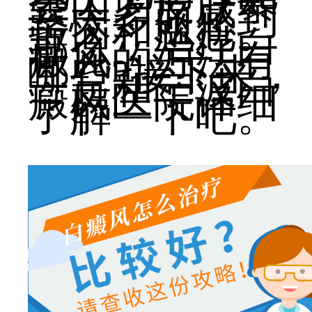
会因为皮肤暴
露太多而感到
苦恼和尴尬。
那么，治疗白
癜风的方法有
哪些?接下来，
一起和宁波白
癜风医院详细
了解一下吧。