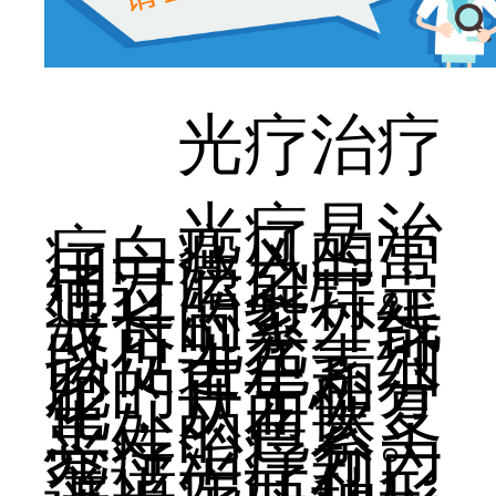
光疗治疗
光疗是治
疗白癜风的常
用方法之一。
通过照射特定
波长的紫外线
或可见光，可
以促进色素细
胞的再生和分
化，从而恢复
患处的色素。
光疗治疗分为
窄谱光疗和广