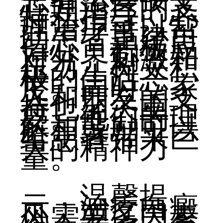
心理治疗的支
持和指导。心
理治疗可以帮
助患者重建自
信心，积极应
对外界刺激和
压力，树立积
极的生活态
度。同时，家
人和朋友的支
持也至关重
要。他们的理
解和鼓励可以
给患者带来巨
大的精神力
量。
温馨提
示：治疗白癜
风需要多因素