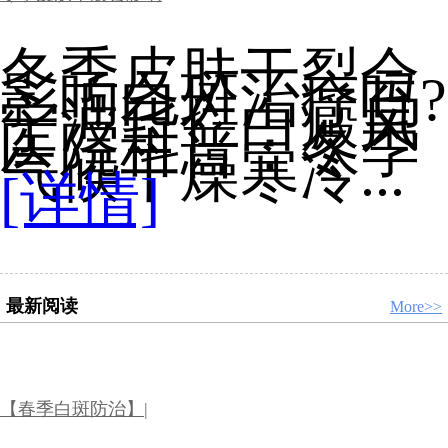
冬季皮肤干裂会
影响白斑治疗吗?
宁波华仁白癜风
医院科普：冬季
气候干燥寒冷...
[详情]
最新阅读
More>>
【春季白斑防治】|