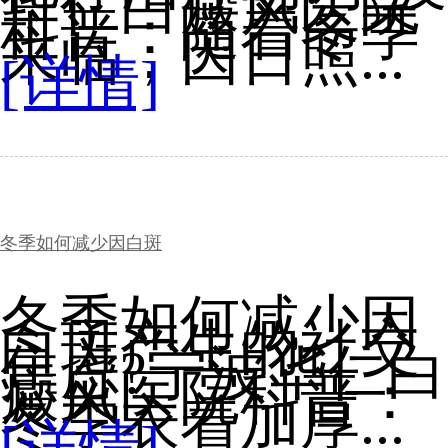
华仁白癜风医院
科普：随着冬季
来临，因日照...
[详情]
冬季如何减少因白斑
冬季如何减少因
白斑产生的社交
焦虑?宁波华仁白
癜风医院科普：
冬季衣着加厚...