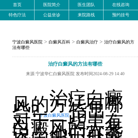
首页
医院简介
医生团队
在线咨询
特色疗法
公益坐诊
来院路线
预约挂号
>
>
>
宁波白癜风医院
白癜风百科
白癜风治疗
治疗白癜风的方
法有哪些
治疗白癜风的方法有哪些
来源:宁波华仁白癜风医院 发布时间2024-08-29 14:40
治疗白癜
风的方法有哪
些?
指出：
对于一些患有
宁波白癜风医院
白癜风的人来
说，他们可能