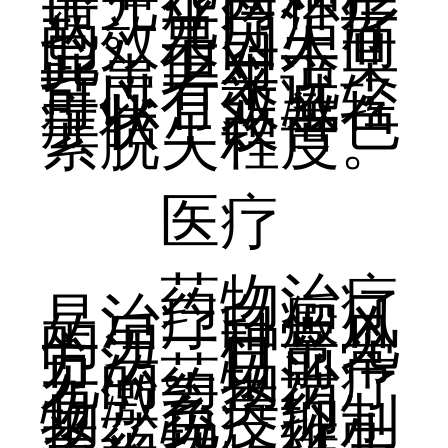
谱光疗两种形
式。光疗治疗
的效果因人而
异，但对于某
些患者来说，
可以有效减轻
症状，改善色
素脱失程度。
医疗
药物治疗
是治疗白癜风
的另一种常见
方法。目前常
见的药物治疗
有激素类药
物、免疫抑制
类药物、维生