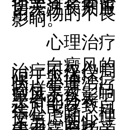
但患者需要密
切关注长期服
用药物的不良
影响。
心理治疗
白癜风的
治疗不仅仅局
限于躯体症
状，心理治疗
同样重要。白
癜风不仅影响
患者的外表，
还可能导致自
信心下降、社
交焦虑和心理
压力。因此，
患者需要接受