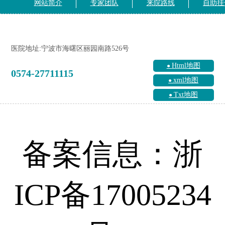
网站简介
专家团队
来院路线
自助挂
医院地址:宁波市海曙区丽园南路526号
Html地图
0574-27711115
xml地图
Txt地图
备案信息：浙
ICP备17005234