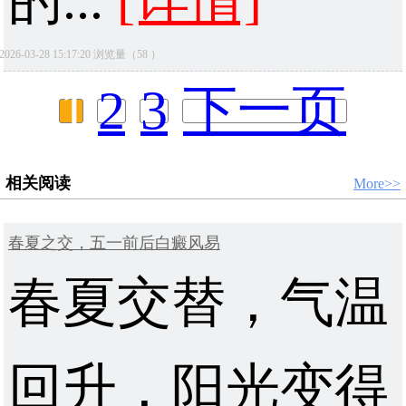
的...
[详情]
2026-03-28 15:17:20 浏览量（58 ）
1
2
3
下一页
相关阅读
More>>
春夏之交，五一前后白癜风易
春夏交替，气温
回升，阳光变得