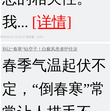
我...
[详情]
2026-04-24 14:20:23 浏览量（149 ）
别让“春寒”钻空子！白癜风患者护住这
春季气温起伏不
定，“倒春寒”常