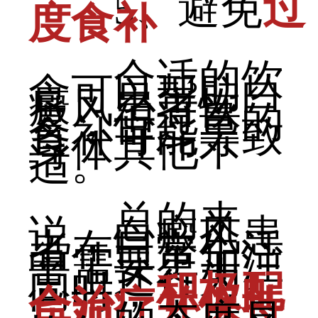
5、避免
过
度食补
合适的饮
食可以帮助白
癜风患者恢
复，但过量的
食补可能导致
身体其他不
适。
总的来
说，白癜风患
者在日常生活
中需要更加注
意上述行为。
同时，
积极配
合治疗并保持