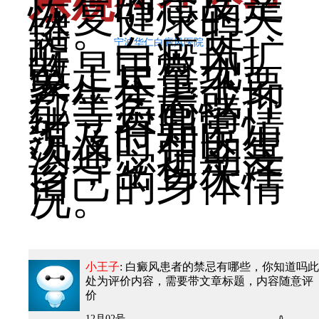
乐观
的态度是
恢复健康的关
键。
提
醒，白癜风扩
宁波华仁白癜风医院
散是正常现
象，尽量不要
产生焦虑或抑
郁等负面情
绪，有异常情
况及时和医生
沟通，定期复
诊，密切关注
自己的身体情
况。
小王子
: 白癜风患者的禁忌有哪些，你知道吗
此
处为评价内容，需要带文章标题，内容随意评
价
12月02号