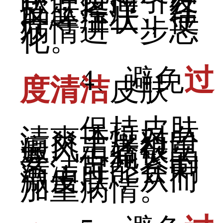
跃，进而引发
皮肤瘙痒、红
肿等症状，使
病情进一步恶
化。
4、避免
过
度清洁
皮肤
保持皮肤
清爽干燥对白
癜风患者很重
要，但频繁的
清洁可能会刺
激皮肤，从而
加重病情。