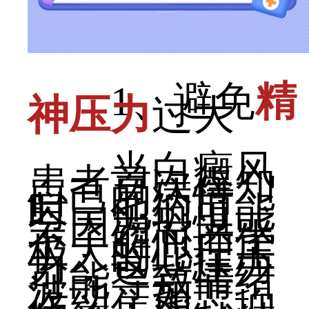
1、避免
精
神压力
过大
当白癜风
患者首次得知
自己的病情
时，他们可能
会因为恐惧或
不了解而产生
极大的心理压
力，这些压力
可能导致情绪
波动，如悲
伤、焦虑、抑