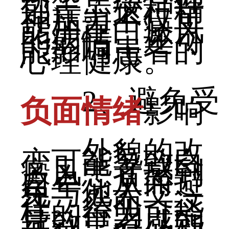
郁等。这种精
神压力不仅可
能加重白癜风
的病情，还可
能影响患者的
心理健康。
2、避免受
负面情绪
影响
外貌的改
变可能导致白
癜风患者感到
自卑，从而避
免与他人交
往。然而，这
样的行为可能
导致患者感到