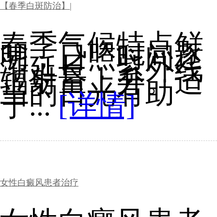
【春季白斑防治】|
春季气候特点鲜
明，日照时间逐
渐延长，紫外线
辐射量上升。适
当的日光有助
于...
[详情]
女性白癜风患者治疗