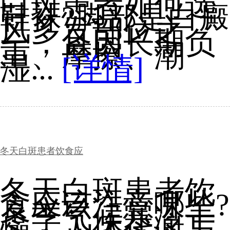
白斑患者如何选
鞋袜?脚部是白癜
风多发部位之
一，且因长期负
重、摩擦、潮
湿...
[详情]
冬天白斑患者饮食应
冬天白斑患者饮
食应该注意哪些?
冬季气候寒冷干