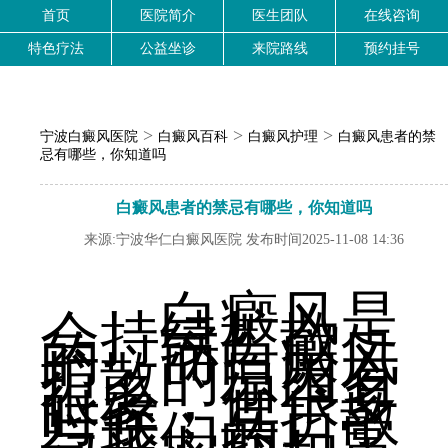
首页
医院简介
医生团队
在线咨询
特色疗法
公益坐诊
来院路线
预约挂号
>
>
>
宁波白癜风医院
白癜风百科
白癜风护理
白癜风患者的禁
忌有哪些，你知道吗
白癜风患者的禁忌有哪些，你知道吗
来源:宁波华仁白癜风医院 发布时间2025-11-08 14:36
白癜风是
会持续扩散
的，而白癜风
扩散的原因有
很多，但很多
时候，其扩散
与我们的日常