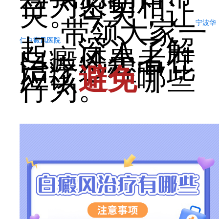
行为密切相
关。今天，让
带领大家一
宁波华
起，深入了解
仁白癜风医院
白癜风患者在
治疗过程中，
应该
避免
哪些
行为。