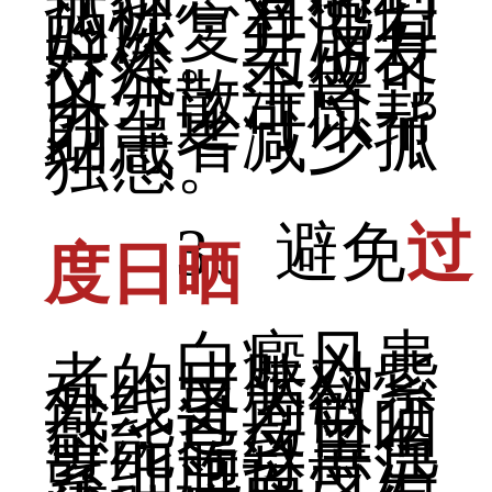
孤独，对他们
的恢复并没有
好处。与朋友
交流，不仅可
以分散注意
力，还可以帮
助患者减少孤
独感。
3、避免
过
度日晒
白癜风患
者的皮肤对紫
外线更为敏
感，过度日晒
可能导致黑色
素细胞过度活